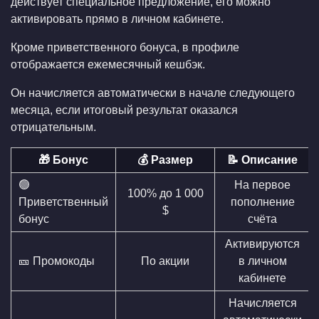
действует специальное предложение, его можно
активировать прямо в личном кабинете.
Кроме приветственного бонуса, в профиле
отображается ежемесячный кешбэк.
Он начисляется автоматически в начале следующего
месяца, если итоговый результат оказался
отрицательным.
🎁 Бонус
💰 Размер
📝 Описание
🟢
На первое
100% до 1 000
Приветственный
пополнение
$
бонус
счёта
Активируются
🎫 Промокоды
По акции
в личном
кабинете
Начисляется