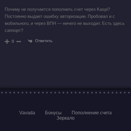
Почему не получается пополнить счет через Kaspi?
Постоянно выдает ошибку авторизации. Пробовал и с
мобильного, и через ВПН — ничего не выходит. Есть здесь
саппорт?
Ответить
0
Vavada
Бонусы
Пополнение счета
Зеркало