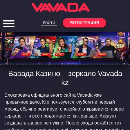
РЕГИСТРАЦИЯ
ВОЙТИ
Вавада Казино – зеркало Vavada
kz
Блокировка официального сайта Vavada уже
привычное дело. Кто пользуется клубом не первый
месяц, обычно реагирует спокойно: открывается новое
зеркало — и всё продолжается как раньше. Аккаунт
создавать заново не нужно. После входа остаётся тот
же баланс, история операций, сохраненные настройки.