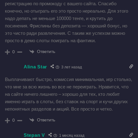
регистрацию по промокоду с вашего сайта. Спасибо
конечно, но отыграть его это просто нереально. Для этого
надо депать не меньше 100000 тенге, и крутить до
посинения. Фриспины без депозита — хороший бонус, но
это чисто ради развлечения. С таким же успехом можно
просто в демо слоты поиграть на фантики.
Ответить
0
Alina Star
3 лет назад
Выплачивают быстро, комиссия минимальная, игр столько,
что мне за всю жизнь во все не переиграть. Нравится, что
на сайте ничего лишнего – хорошо для тех, кто любит
именно играть в слоты, без ставок на спорт и кучи других
непонятных разделов и акций. Все просто и четко.
Ответить
0
Stepan V
1 месяц назад